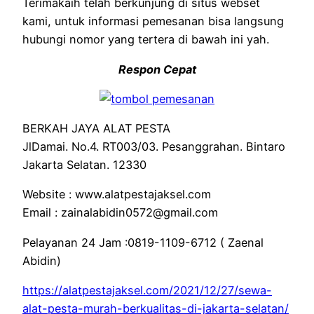
Terimakaih telah berkunjung di situs webset
kami, untuk informasi pemesanan bisa langsung
hubungi nomor yang tertera di bawah ini yah.
Respon Cepat
BERKAH JAYA ALAT PESTA
JlDamai. No.4. RT003/03. Pesanggrahan. Bintaro
Jakarta Selatan. 12330
Website : www.alatpestajaksel.com
Email : zainalabidin0572@gmail.com
Pelayanan 24 Jam :0819-1109-6712 ( Zaenal
Abidin)
https://alatpestajaksel.com/2021/12/27/sewa-
alat-pesta-murah-berkualitas-di-jakarta-selatan/