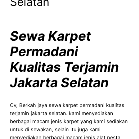
Selatan
Sewa Karpet
Permadani
Kualitas Terjamin
Jakarta Selatan
Cv, Berkah jaya sewa karpet permadani kualitas
terjamin jakarta selatan. kami menyediakan
berbagai macam jenis karpet yang kami sediakan
untuk di sewakan, selain itu juga kami
menyediakan berbagai macam jenis alat pesta