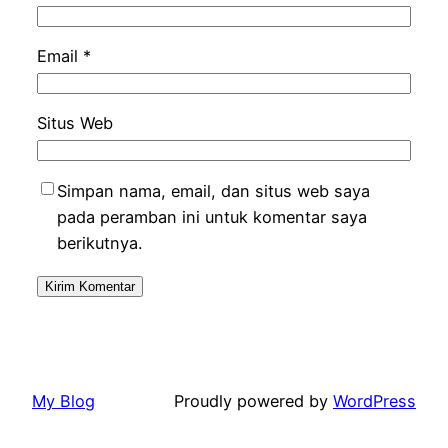
Email
*
Situs Web
Simpan nama, email, dan situs web saya
pada peramban ini untuk komentar saya
berikutnya.
My Blog
Proudly powered by
WordPress