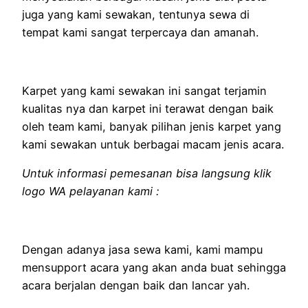
juga yang kami sewakan, tentunya sewa di
tempat kami sangat terpercaya dan amanah.
Karpet yang kami sewakan ini sangat terjamin
kualitas nya dan karpet ini terawat dengan baik
oleh team kami, banyak pilihan jenis karpet yang
kami sewakan untuk berbagai macam jenis acara.
Untuk informasi pemesanan bisa langsung klik
logo WA pelayanan kami :
Dengan adanya jasa sewa kami, kami mampu
mensupport acara yang akan anda buat sehingga
acara berjalan dengan baik dan lancar yah.