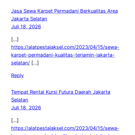
Jasa Sewa Karpet Permadani Berkualitas Area
Jakarta Selatan
Juli 18, 2026
[…]
https://alatpestajaksel.com/2023/04/15/sewa-
karpet-permadani-kualitas-terjamin-jakarta-
selatan/
[…]
Reply
Tempat Rental Kursi Futura Daerah Jakarta
Selatan
Juli 18, 2026
[…]
https://alatpestajaksel.com/2023/04/15/sewa-