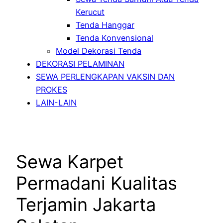
Kerucut
Tenda Hanggar
Tenda Konvensional
Model Dekorasi Tenda
DEKORASI PELAMINAN
SEWA PERLENGKAPAN VAKSIN DAN
PROKES
LAIN-LAIN
Sewa Karpet
Permadani Kualitas
Terjamin Jakarta