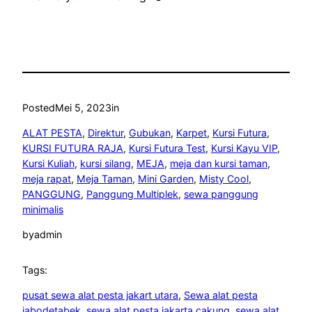
Posted
Mei 5, 2023
in
ALAT PESTA
, 
Direktur
, 
Gubukan
, 
Karpet
, 
Kursi Futura
, 
KURSI FUTURA RAJA
, 
Kursi Futura Test
, 
Kursi Kayu VIP
, 
Kursi Kuliah
, 
kursi silang
, 
MEJA
, 
meja dan kursi taman
, 
meja rapat
, 
Meja Taman
, 
Mini Garden
, 
Misty Cool
, 
PANGGUNG
, 
Panggung Multiplek
, 
sewa panggung
minimalis
by
admin
Tags:
pusat sewa alat pesta jakart utara
, 
Sewa alat pesta
jabodetabek
, 
sewa alat pesta jakarta cakung
, 
sewa alat