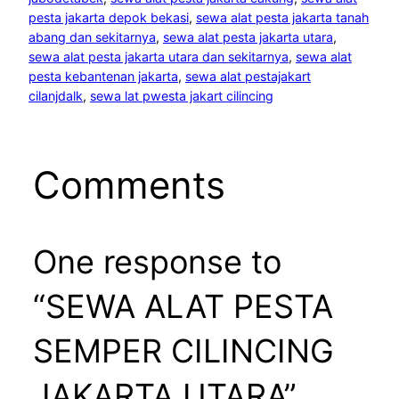
pesta jakarta depok bekasi
, 
sewa alat pesta jakarta tanah
abang dan sekitarnya
, 
sewa alat pesta jakarta utara
, 
sewa alat pesta jakarta utara dan sekitarnya
, 
sewa alat
pesta kebantenan jakarta
, 
sewa alat pestajakart
cilanjdalk
, 
sewa lat pwesta jakart cilincing
Comments
One response to
“SEWA ALAT PESTA
SEMPER CILINCING
JAKARTA UTARA”