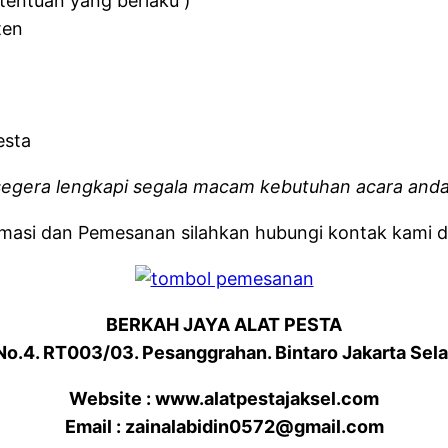
etentuan yang berlaku )
ten
esta
segera lengkapi segala macam kebutuhan acara and
masi dan Pemesanan silahkan hubungi kontak kami di
BERKAH JAYA ALAT PESTA
 No.4. RT003/03. Pesanggrahan. Bintaro Jakarta Sel
Website : www.alatpestajaksel.com
Email : zainalabidin0572@gmail.com