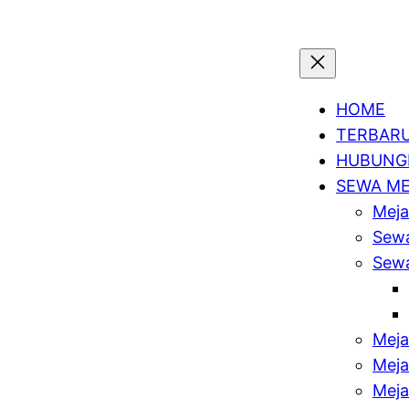
HOME
TERBAR
HUBUNGI
SEWA M
Meja
Sewa
Sewa
Meja
Meja
Meja