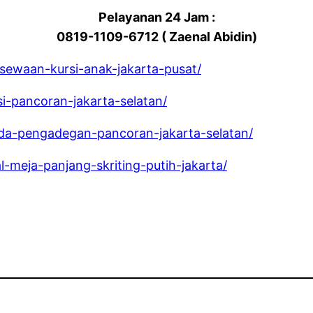
Pelayanan 24 Jam :
0819-1109-6712 ( Zaenal Abidin)
rsewaan-kursi-anak-jakarta-pusat/
si-pancoran-jakarta-selatan/
nda-pengadegan-pancoran-jakarta-selatan/
al-meja-panjang-skriting-putih-jakarta/