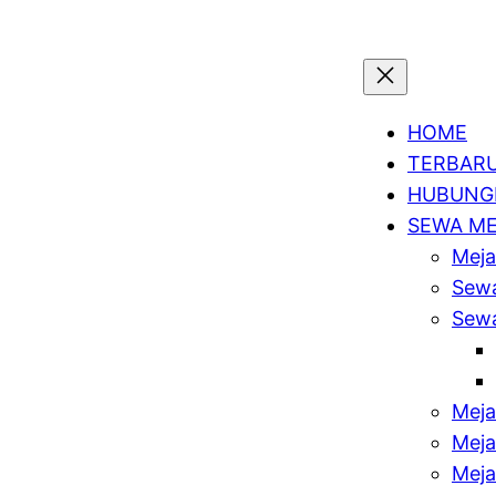
HOME
TERBAR
HUBUNGI
SEWA M
Meja
Sewa
Sewa
Meja
Meja
Meja