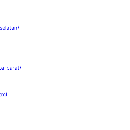
selatan/
ta-barat/
tml