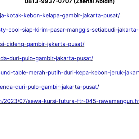
0813-9937-0707 (Zaenal Abidin)
ja-kotak-kebon-kelapa-gambir-jakarta-pusat/
ty-cool-siap-kirim-pasar-manggis-setiabudi-jakarta-
si-cideng-gambir-jakarta-pusat/
da-duri-pulo-gambir-jakarta-pusat/
ound-table-merah-putih-duri-kepa-kebon-jeruk-jakar
enda-duri-pulo-gambir-jakarta-pusat/
com/2023/07/sewa-kursi-futura-ftr-045-rawamangun.h