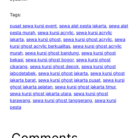
Tags:
pusat sewa kursi event
, 
sewa alat pesta jakarta
, 
sewa alat
pesta murah
, 
sewa kursi acrylic
, 
sewa kursi acrylic
jakarta
, 
sewa kursi ghost
, 
sewa kursi ghost acrylic
, 
sewa
kursi ghost acrylic berkualitas
, 
sewa kursi ghost acrylic
murah
, 
sewa kursi ghost bandung
, 
sewa kursi ghost
bekasi
, 
sewa kursi ghost bogor
, 
sewa kursi ghost
cikarang
, 
sewa kursi ghost depok
, 
sewa kursi ghost
jabodetabek
, 
sewa kursi ghost jakarta
, 
sewa kursi ghost
jakarta barat
, 
sewa kursi ghost jakarta pusat
, 
sewa kursi
ghost jakarta selatan
, 
sewa kursi ghost jakarta timur
, 
sewa kursi ghost jakarta utara
, 
sewa kursi ghost
karawang
, 
sewa kursi ghost tanggerang
, 
sewa kursi
pesta
Comments