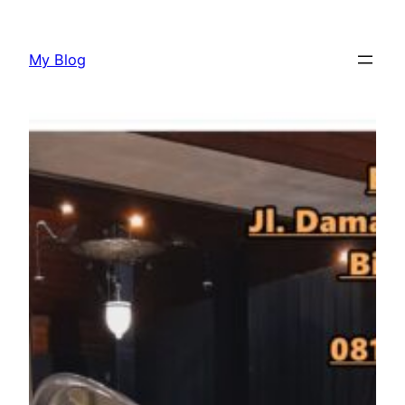
Lewati
ke
My Blog
konten