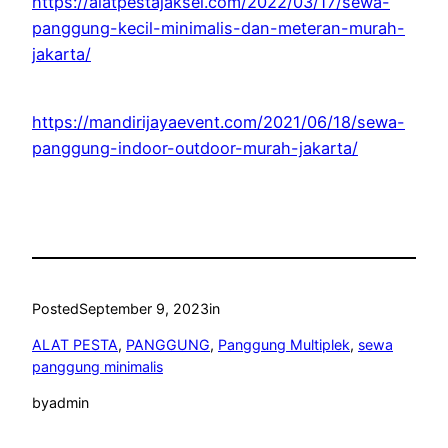
https://alatpestajaksel.com/2022/03/17/sewa-
panggung-kecil-minimalis-dan-meteran-murah-
jakarta/
https://mandirijayaevent.com/2021/06/18/sewa-
panggung-indoor-outdoor-murah-jakarta/
Posted
September 9, 2023
in
ALAT PESTA
, 
PANGGUNG
, 
Panggung Multiplek
, 
sewa
panggung minimalis
by
admin