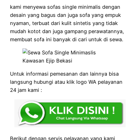
kami menyewa sofas single minimalis dengan
desain yang bagus dan juga sofa yang empuk
nyaman, terbuat dari kulit sintetis yang tidak
mudah kotot dan juga gampang perawatannya,
membuat sofa ini banyak di cari untuk di sewa.
Untuk informasi pemesanan dan lainnya bisa
langsung hubungi atau klik logo WA pelayanan
24 jam kami :
Berikut dengan servis pelayanan yang kami