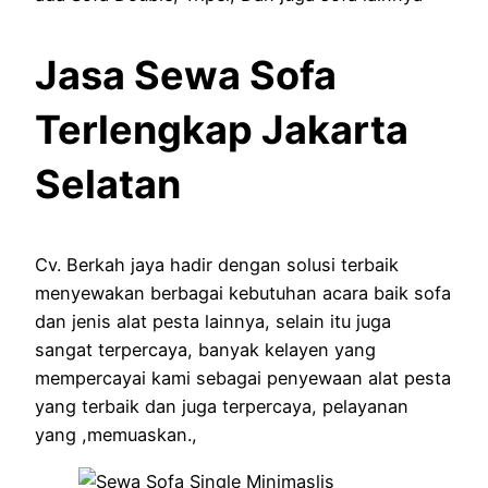
Jasa Sewa Sofa
Terlengkap Jakarta
Selatan
Cv. Berkah jaya hadir dengan solusi terbaik
menyewakan berbagai kebutuhan acara baik sofa
dan jenis alat pesta lainnya, selain itu juga
sangat terpercaya, banyak kelayen yang
mempercayai kami sebagai penyewaan alat pesta
yang terbaik dan juga terpercaya, pelayanan
yang ,memuaskan.,