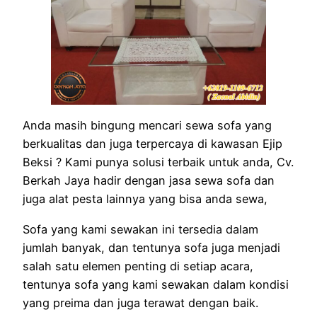
Anda masih bingung mencari sewa sofa yang
berkualitas dan juga terpercaya di kawasan Ejip
Beksi ? Kami punya solusi terbaik untuk anda, Cv.
Berkah Jaya hadir dengan jasa sewa sofa dan
juga alat pesta lainnya yang bisa anda sewa,
Sofa yang kami sewakan ini tersedia dalam
jumlah banyak, dan tentunya sofa juga menjadi
salah satu elemen penting di setiap acara,
tentunya sofa yang kami sewakan dalam kondisi
yang preima dan juga terawat dengan baik.