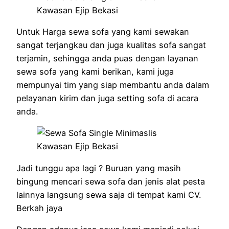
Untuk Harga sewa sofa yang kami sewakan
sangat terjangkau dan juga kualitas sofa sangat
terjamin, sehingga anda puas dengan layanan
sewa sofa yang kami berikan, kami juga
mempunyai tim yang siap membantu anda dalam
pelayanan kirim dan juga setting sofa di acara
anda.
Jadi tunggu apa lagi ? Buruan yang masih
bingung mencari sewa sofa dan jenis alat pesta
lainnya langsung sewa saja di tempat kami CV.
Berkah jaya