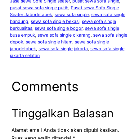
Jasa sewa Sofa Single seater
, 
pusat sewa sofa single
, 
pusat sewa sofa single putih
, 
Pusat sewa Sofa Single
Seater Jabodetabek
, 
sewa sofa single
, 
sewa sofa single
bandung
, 
sewa sofa single bekasi
, 
sewa sofa single
berkualitas
, 
sewa sofa single bogor
, 
sewa sofa single
busa empuk
, 
sewa sofa single cikarang
, 
sewa sofa single
depok
, 
sewa sofa single hitam
, 
sewa sofa single
jabodetabek
, 
sewa sofa single jakarta
, 
sewa sofa single
jakarta selatan
Comments
Tinggalkan Balasan
Alamat email Anda tidak akan dipublikasikan.
Ruas yang wajib ditandai
*