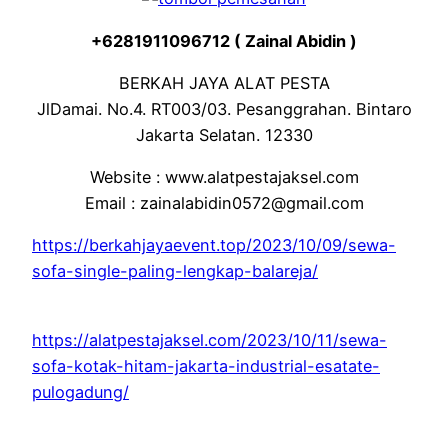
+6281911096712 ( Zainal Abidin )
BERKAH JAYA ALAT PESTA
JlDamai. No.4. RT003/03. Pesanggrahan. Bintaro
Jakarta Selatan. 12330
Website : www.alatpestajaksel.com
Email : zainalabidin0572@gmail.com
https://berkahjayaevent.top/2023/10/09/sewa-
sofa-single-paling-lengkap-balareja/
https://alatpestajaksel.com/2023/10/11/sewa-
sofa-kotak-hitam-jakarta-industrial-esatate-
pulogadung/