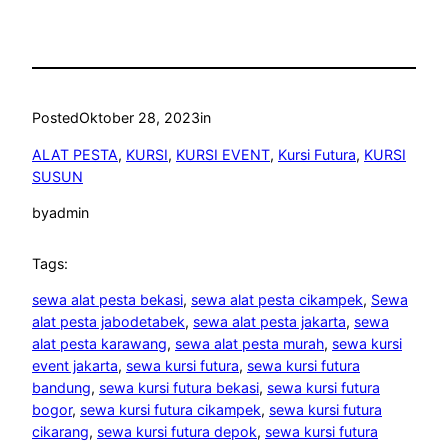
Posted
Oktober 28, 2023
in
ALAT PESTA
, 
KURSI
, 
KURSI EVENT
, 
Kursi Futura
, 
KURSI
SUSUN
by
admin
Tags:
sewa alat pesta bekasi
, 
sewa alat pesta cikampek
, 
Sewa
alat pesta jabodetabek
, 
sewa alat pesta jakarta
, 
sewa
alat pesta karawang
, 
sewa alat pesta murah
, 
sewa kursi
event jakarta
, 
sewa kursi futura
, 
sewa kursi futura
bandung
, 
sewa kursi futura bekasi
, 
sewa kursi futura
bogor
, 
sewa kursi futura cikampek
, 
sewa kursi futura
cikarang
, 
sewa kursi futura depok
, 
sewa kursi futura