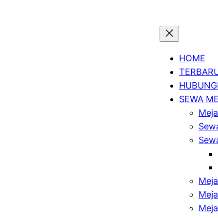
HOME
TERBAR
HUBUNGI
SEWA M
Meja
Sewa
Sewa
Meja
Meja
Meja