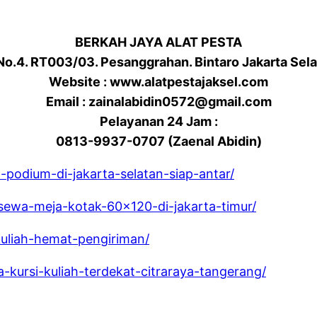
BERKAH JAYA ALAT PESTA
 No.4. RT003/03. Pesanggrahan. Bintaro Jakarta Sel
Website : www.alatpestajaksel.com
Email : zainalabidin0572@gmail.com
Pelayanan 24 Jam :
0813-9937-0707 (Zaenal Abidin)
a-podium-di-jakarta-selatan-siap-antar/
-sewa-meja-kotak-60×120-di-jakarta-timur/
kuliah-hemat-pengiriman/
-kursi-kuliah-terdekat-citraraya-tangerang/