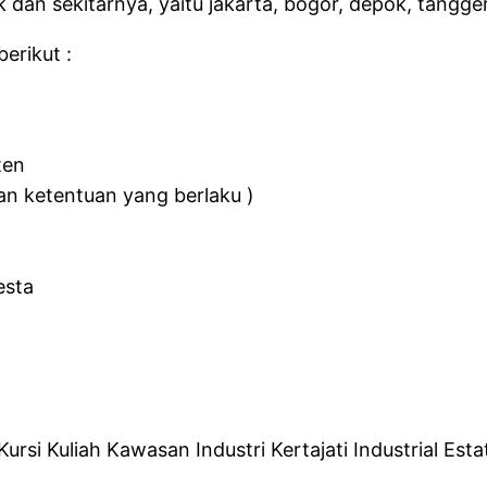
ek dan sekitarnya, yaitu jakarta, bogor, depok, tang
erikut :
ten
an ketentuan yang berlaku )
esta