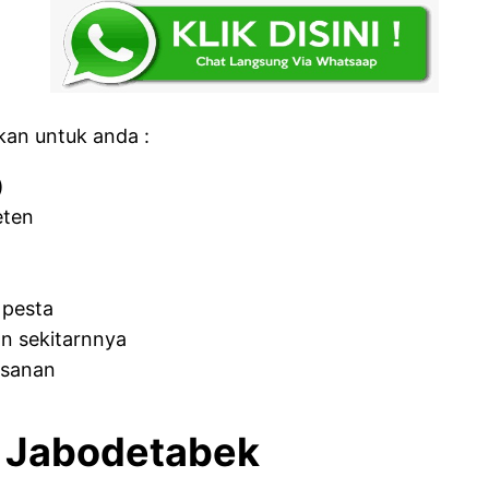
kan untuk anda :
)
eten
 pesta
n sekitarnnya
esanan
h Jabodetabek