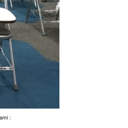
ami :