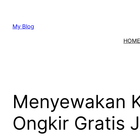
Lewati
ke
konten
My Blog
HOM
Menyewakan Ku
Ongkir Gratis 