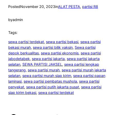
Posted
November 20, 2023
in
ALAT PESTA
, 
partisi R8
by
admin
Tags:
sewa oartisi terdekat
, 
sewa partisi bekasi
, 
sewa partisi
bekasi murah
, 
sewa partisi bilik vaksin
, 
Sewa partisi
depok berkualitas
, 
sewa partisi ekonomis
, 
sewa partisi
jabodetabek
, 
sewa partisi jakarta
, 
sewa partisi jakarta
selatan
, 
SEWA PARTISI JAKSEL
, 
sewa partisi lengkap
tangerang
, 
sewa partisi murah
, 
sewa partisi murah jakarta
selatan
, 
sewa partisi murah siap kirim
, 
sewa partisi papan
laminasi
, 
sewa partisi pembatas mushola
, 
sewa partisi
penyekat
, 
sewa partisi putih jakarta pusat
, 
sewa partisi
siap kirim bekasi
, 
sewa partisi terdekat