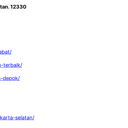
atan. 12330
abat/
-terbaik/
s-depok/
arta-selatan/