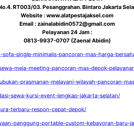
 No.4. RT003/03. Pesanggrahan. Bintaro Jakarta Sel
Website : www.alatpestajaksel.com
Email : zainalabidin0572@gmail.com
Pelayanan 24 Jam :
0813-9937-0707 (Zaenal Abidin)
wa-sofa-single-minimalis-pancoran-mas-harga-bersah
t-sewa-meja-meeting-pancoran-mas-depok-pelayanan
-gubukan-prasmanan-melayani-wilayah-pancoran-ma
dasi-sewa-kursi-event-lengkap-jakarta-selatan/
utura-terbaru-respon-cepat-depok/
ewaan-panggung-portable-custom-kebayoran-baru-jak