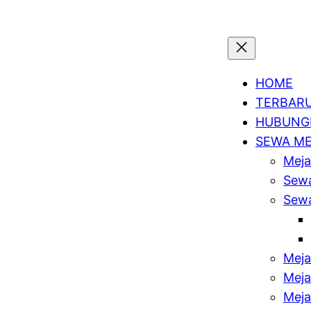
HOME
TERBAR
HUBUNGI
SEWA M
Meja
Sewa
Sewa
Meja
Meja
Meja