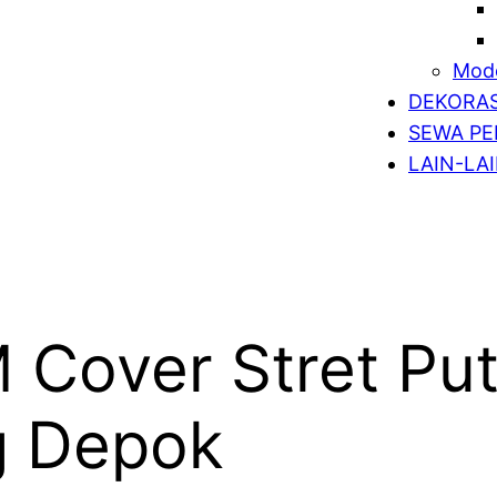
Mode
DEKORAS
SEWA PE
LAIN-LA
Cover Stret Put
g Depok