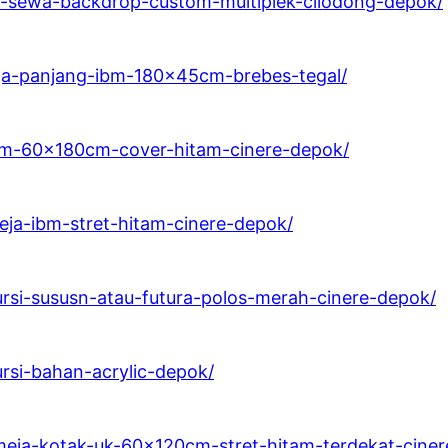
g-sewa-backdrop-custom-multiplek-cilodong-depok/
meja-panjang-ibm-180x45cm-brebes-tegal/
ibm-60x180cm-cover-hitam-cinere-depok/
eja-ibm-stret-hitam-cinere-depok/
ursi-sususn-atau-futura-polos-merah-cinere-depok/
ursi-bahan-acrylic-depok/
meja-kotak-uk-60x120cm-stret-hitam-terdekat-cine