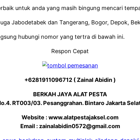
rbaik untuk anda yang masih bingung mencari tempat
 Juga Jabodetabek dan Tangerang, Bogor, Depok, Beka
gsung hubungi nomor yang tertra di bawah ini.
Respon Cepat
+6281911096712 ( Zainal Abidin )
BERKAH JAYA ALAT PESTA
No.4. RT003/03. Pesanggrahan. Bintaro Jakarta Sela
Website : www.alatpestajaksel.com
Email : zainalabidin0572@gmail.com