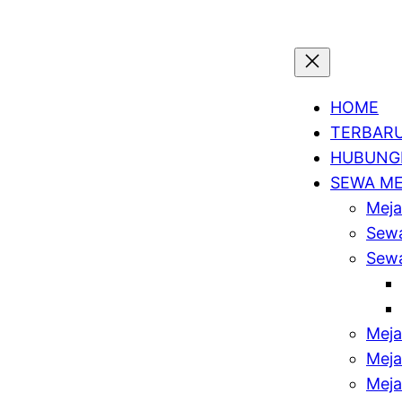
HOME
TERBAR
HUBUNGI
SEWA M
Meja
Sewa
Sewa
Meja
Meja
Meja