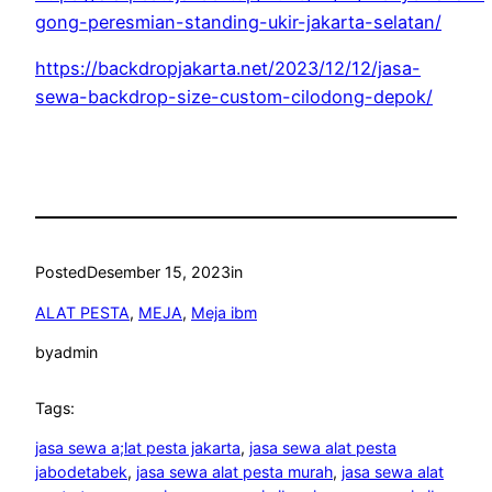
gong-peresmian-standing-ukir-jakarta-selatan/
https://backdropjakarta.net/2023/12/12/jasa-
sewa-backdrop-size-custom-cilodong-depok/
Posted
Desember 15, 2023
in
ALAT PESTA
, 
MEJA
, 
Meja ibm
by
admin
Tags:
jasa sewa a;lat pesta jakarta
, 
jasa sewa alat pesta
jabodetabek
, 
jasa sewa alat pesta murah
, 
jasa sewa alat