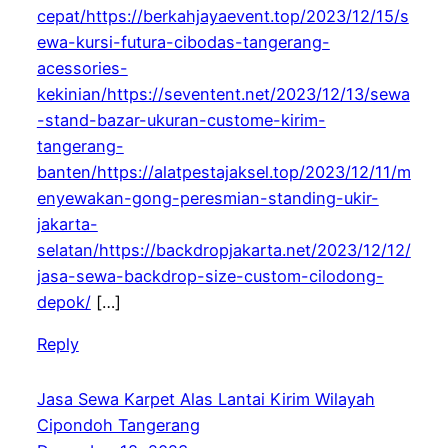
cepat/https://berkahjayaevent.top/2023/12/15/s
ewa-kursi-futura-cibodas-tangerang-
acessories-
kekinian/https://seventent.net/2023/12/13/sewa
-stand-bazar-ukuran-custome-kirim-
tangerang-
banten/https://alatpestajaksel.top/2023/12/11/m
enyewakan-gong-peresmian-standing-ukir-
jakarta-
selatan/https://backdropjakarta.net/2023/12/12/
jasa-sewa-backdrop-size-custom-cilodong-
depok/
[…]
Reply
Jasa Sewa Karpet Alas Lantai Kirim Wilayah
Cipondoh Tangerang