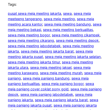
Tags:
pusat sewa meja meeting jakarta
, 
sewa
, 
sewa meja
meeteeng tangerang
, 
sewa meja meeting
, 
sewa meja
meeting acara kantor
, 
sewa meja meeting bandung
, 
sewa
meja meeting bekasi
, 
sewa meja meeting berkualitas
, 
sewa meja meeting bogor
, 
sewa meja meeting cikampek
, 
sewa meja meeting cikarang
, 
sewa meja meeting depok
, 
sewa meja meeting jabodetabek
, 
sewa meja meeting
jakarta
, 
sewa meja meeting jakarta barat
, 
sewa meja
meeting jakarta pusat
, 
sewa meja meeting jakarta selatan
, 
sewa meja meeting jakarta timur
, 
sewa meja meeting
jakarta utara
, 
sewa meja meeting jaksel
, 
sewa meja
meeting karawang
, 
sewa meja meeting murah
, 
sewa meja
panjang
, 
sewa meja panjang bandung
, 
sewa meja
panjang berkualitas
, 
sewa meja panjang bogor
, 
sewa
meja panjang cover coklat pony gold
, 
sewa meja panjang
depok
, 
sewa meja panjang jabodetabek
, 
sewa meja
panjang jakarta
, 
sewa meja panjang jakarta barat
, 
sewa
meja panjang jakarta pusat
, 
sewa meja panjang jakarta