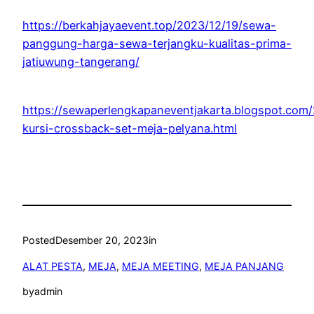
https://berkahjayaevent.top/2023/12/19/sewa-
panggung-harga-sewa-terjangku-kualitas-prima-
jatiuwung-tangerang/
https://sewaperlengkapaneventjakarta.blogspot.com
kursi-crossback-set-meja-pelyana.html
Posted
Desember 20, 2023
in
ALAT PESTA
, 
MEJA
, 
MEJA MEETING
, 
MEJA PANJANG
by
admin