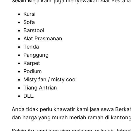
Selain Meja kami juga menyewakan Alat Pesta lai
Kursi
Sofa
Barstool
Alat Prasmanan
Tenda
Panggung
Karpet
Podium
Misty fan / misty cool
Tiang Antrian
DLL.
Anda tidak perlu khawatir kami jasa sewa Ber
dan harga yang murah meriah ramah di kantong 
Selain itu kami juga siap melayani wilayah Jabo