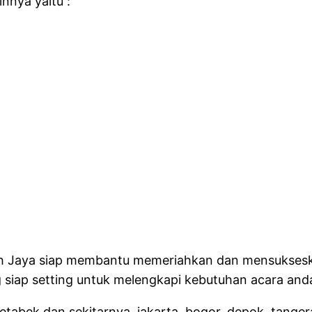
nnya yaitu :
kah Jaya siap membantu memeriahkan dan mensukses
siap setting untuk melengkapi kebutuhan acara and
detabek dan sekitarnya, jakarta, bogor, depok, tang