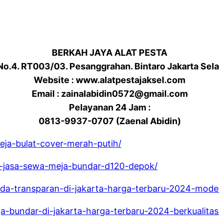
BERKAH JAYA ALAT PESTA
 No.4. RT003/03. Pesanggrahan. Bintaro Jakarta Sel
Website : www.alatpestajaksel.com
Email : zainalabidin0572@gmail.com
Pelayanan 24 Jam :
0813-9937-0707 (Zaenal Abidin)
eja-bulat-cover-merah-putih/
an-jasa-sewa-meja-bundar-d120-depok/
enda-transparan-di-jakarta-harga-terbaru-2024-mod
ja-bundar-di-jakarta-harga-terbaru-2024-berkualitas