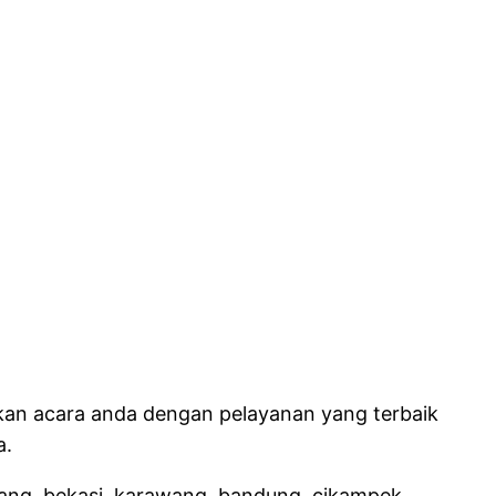
kan acara anda dengan pelayanan yang terbaik
a.
erang, bekasi, karawang, bandung, cikampek,