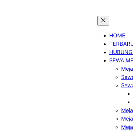
HOME
TERBAR
HUBUNGI
SEWA M
Meja
Sewa
Sewa
Meja
Meja
Meja