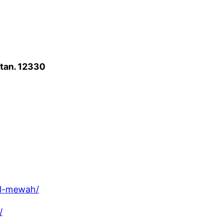
atan. 12330
el-mewah/
/