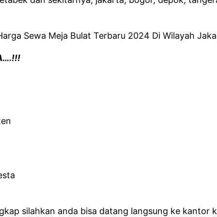
….!!!
ten
esta
kap silahkan anda bisa datang langsung ke kantor kam