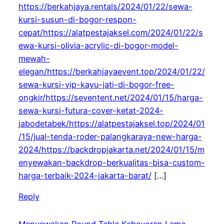
https://berkahjaya.rentals/2024/01/22/sewa-
kursi-susun-di-bogor-respon-
cepat/https://alatpestajaksel.com/2024/01/22/s
ewa-kursi-olivia-acrylic-di-bogor-model-
mewah-
elegan/https://berkahjayaevent.top/2024/01/22/
sewa-kursi-vip-kayu-jati-di-bogor-free-
ongkir/https://seventent.net/2024/01/15/harga-
sewa-kursi-futura-cover-ketat-2024-
jabodetabek/https://alatpestajaksel.top/2024/01
/15/jual-tenda-roder-palangkaraya-new-harga-
2024/https://backdropjakarta.net/2024/01/15/m
enyewakan-backdrop-berkualitas-bisa-custom-
harga-terbaik-2024-jakarta-barat/
[…]
Reply
Menyewakan Round Table Kebayoran Lama