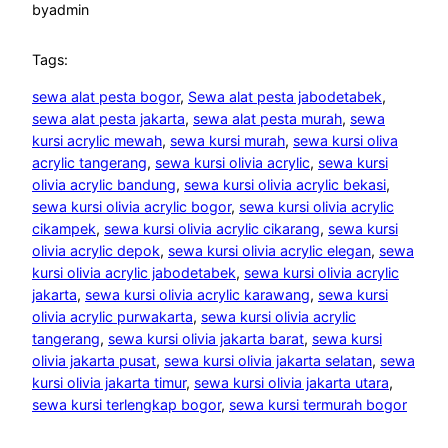
by
admin
Tags:
sewa alat pesta bogor
, 
Sewa alat pesta jabodetabek
, 
sewa alat pesta jakarta
, 
sewa alat pesta murah
, 
sewa
kursi acrylic mewah
, 
sewa kursi murah
, 
sewa kursi oliva
acrylic tangerang
, 
sewa kursi olivia acrylic
, 
sewa kursi
olivia acrylic bandung
, 
sewa kursi olivia acrylic bekasi
, 
sewa kursi olivia acrylic bogor
, 
sewa kursi olivia acrylic
cikampek
, 
sewa kursi olivia acrylic cikarang
, 
sewa kursi
olivia acrylic depok
, 
sewa kursi olivia acrylic elegan
, 
sewa
kursi olivia acrylic jabodetabek
, 
sewa kursi olivia acrylic
jakarta
, 
sewa kursi olivia acrylic karawang
, 
sewa kursi
olivia acrylic purwakarta
, 
sewa kursi olivia acrylic
tangerang
, 
sewa kursi olivia jakarta barat
, 
sewa kursi
olivia jakarta pusat
, 
sewa kursi olivia jakarta selatan
, 
sewa
kursi olivia jakarta timur
, 
sewa kursi olivia jakarta utara
, 
sewa kursi terlengkap bogor
, 
sewa kursi termurah bogor