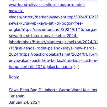
ewa-kursi-olivia-acrylic-di-bogor-model-
mewah-
elegan/https://berkahjayaevent.top/2024/01/22/
sewa-kursi-vip-kayu-jati-di-bogor-free-
ongkir/https://seventent.net/2024/01/15/harga-
sewa-kursi-futura-cover-ketat-2024-
jabodetabek/https://alatpestajaksel.top/2024/01
/15/jual-tenda-roder-palangkaraya-new-harga-
2024/https://backdropjakarta.net/2024/01/15/m
enyewakan-backdrop-berkualitas-bisa-custom-
harga-terbaik-2024-jakarta-barat/
[…]
Reply
Sewa Bean Bag Di Jakarta Warna Warni Kualitas
Terjamin
Januari 24, 2024