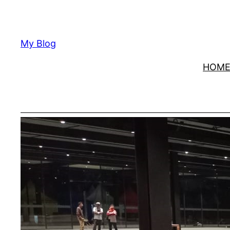
Lewati
ke
konten
My Blog
HOM