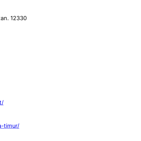
tan. 12330
t/
-timur/