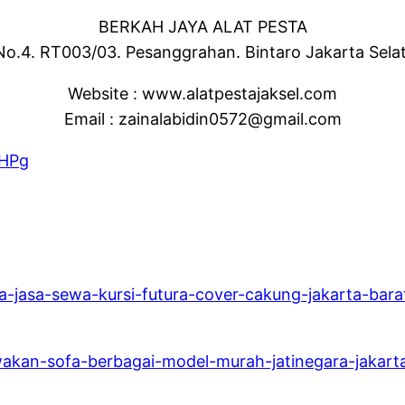
BERKAH JAYA ALAT PESTA
No.4. RT003/03. Pesanggrahan. Bintaro Jakarta Sela
Website : www.alatpestajaksel.com
Email : zainalabidin0572@gmail.com
-HPg
a-jasa-sewa-kursi-futura-cover-cakung-jakarta-bara
wakan-sofa-berbagai-model-murah-jatinegara-jakarta