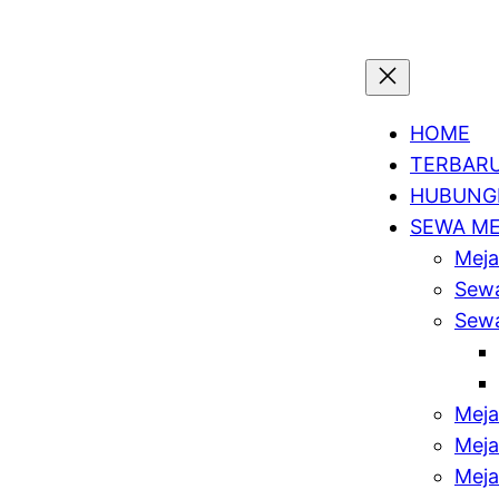
HOME
TERBAR
HUBUNGI
SEWA M
Meja
Sewa
Sewa
Meja
Meja
Meja