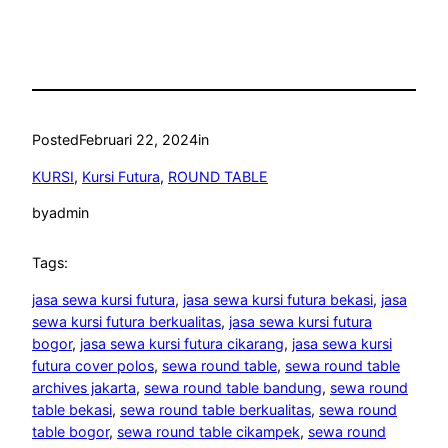
Posted
Februari 22, 2024
in
KURSI
, 
Kursi Futura
, 
ROUND TABLE
by
admin
Tags:
jasa sewa kursi futura
, 
jasa sewa kursi futura bekasi
, 
jasa
sewa kursi futura berkualitas
, 
jasa sewa kursi futura
bogor
, 
jasa sewa kursi futura cikarang
, 
jasa sewa kursi
futura cover polos
, 
sewa round table
, 
sewa round table
archives jakarta
, 
sewa round table bandung
, 
sewa round
table bekasi
, 
sewa round table berkualitas
, 
sewa round
table bogor
, 
sewa round table cikampek
, 
sewa round