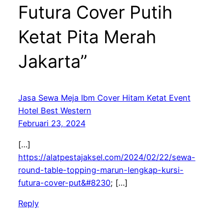
Futura Cover Putih
Ketat Pita Merah
Jakarta”
Jasa Sewa Meja Ibm Cover Hitam Ketat Event
Hotel Best Western
Februari 23, 2024
[…]
https://alatpestajaksel.com/2024/02/22/sewa-
round-table-topping-marun-lengkap-kursi-
futura-cover-put&#8230
; […]
Reply