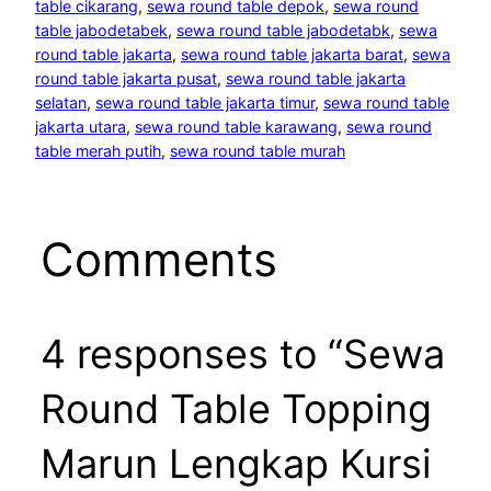
table cikarang
, 
sewa round table depok
, 
sewa round
table jabodetabek
, 
sewa round table jabodetabk
, 
sewa
round table jakarta
, 
sewa round table jakarta barat
, 
sewa
round table jakarta pusat
, 
sewa round table jakarta
selatan
, 
sewa round table jakarta timur
, 
sewa round table
jakarta utara
, 
sewa round table karawang
, 
sewa round
table merah putih
, 
sewa round table murah
Comments
4 responses to “Sewa
Round Table Topping
Marun Lengkap Kursi