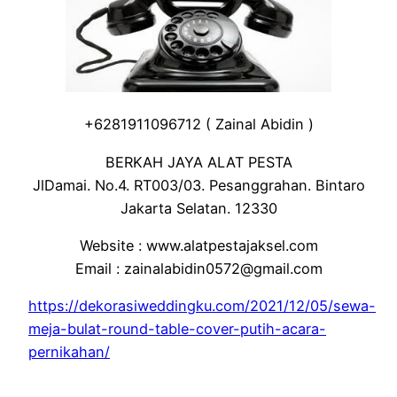
+6281911096712 ( Zainal Abidin )
BERKAH JAYA ALAT PESTA
JlDamai. No.4. RT003/03. Pesanggrahan. Bintaro
Jakarta Selatan. 12330
Website : www.alatpestajaksel.com
Email : zainalabidin0572@gmail.com
https://dekorasiweddingku.com/2021/12/05/sewa-
meja-bulat-round-table-cover-putih-acara-
pernikahan/