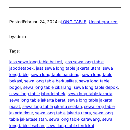
Posted
Februari 24, 2024
in
LONG TABLE
, 
Uncategorized
by
admin
Tags:
jasa sewa long table bekasi
, 
jasa sewa long table
jabodetabek
, 
jasa sewa long table jakarta utara
, 
sewa
long table
, 
sewa long table bandung
, 
sewa long table
bekasi
, 
sewa long table berkualitas
, 
sewa long table
bogor
, 
sewa long table cikarang
, 
sewa long table depok
, 
sewa long table jabodetabek
, 
sewa long table jakarta
, 
sewa long table jakarta barat
, 
sewa long table jakarta
pusat
, 
sewa long table jakarta selatan
, 
sewa long table
jakarta timur
, 
sewa long table jakarta utara
, 
sewa long
table jakartaselatan
, 
sewa long table karawang
, 
sewa
long table lesehan
, 
sewa long table terdekat