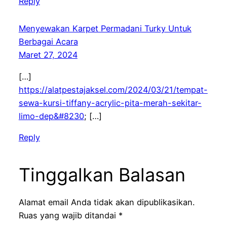
Reply
Menyewakan Karpet Permadani Turky Untuk
Berbagai Acara
Maret 27, 2024
[…]
https://alatpestajaksel.com/2024/03/21/tempat-
sewa-kursi-tiffany-acrylic-pita-merah-sekitar-
limo-dep&#8230
; […]
Reply
Tinggalkan Balasan
Alamat email Anda tidak akan dipublikasikan.
Ruas yang wajib ditandai
*