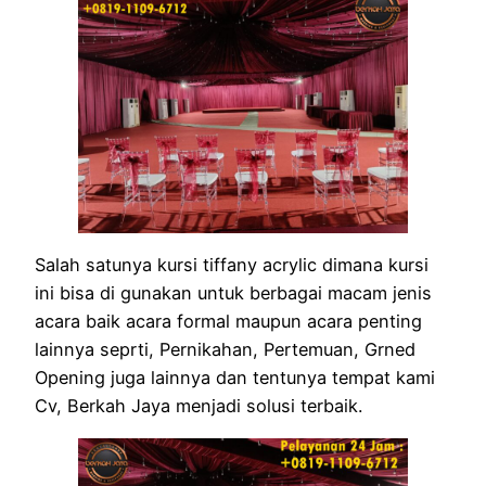
Salah satunya kursi tiffany acrylic dimana kursi
ini bisa di gunakan untuk berbagai macam jenis
acara baik acara formal maupun acara penting
lainnya seprti, Pernikahan, Pertemuan, Grned
Opening juga lainnya dan tentunya tempat kami
Cv, Berkah Jaya menjadi solusi terbaik.