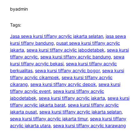
by
admin
Tags:
Jasa sewa kursi tiffany acrylic jakarta selatan
, 
jasa sewa
kursi tiffany bandung
, 
pusat sewa kursi tiffany acrylic
jakarta
, 
sewa kursi tiffany aciylic jabodetabek
, 
sewa kursi
tiffany acrylic
, 
sewa kursi tiffany acrylic bandung
, 
sewa
kursi tiffany acrylic bekasi
, 
sewa kursi tiffany acrylic
berkualitas
, 
sewa kursi tiffany acrylic bogor
, 
sewa kursi
tiffany acrylic cikampek
, 
sewa kursi tiffany acrylic
cikarang
, 
sewa kursi tiffany acrylic depok
, 
sewa kursi
tiffany acrylic event
, 
sewa kursi tiffany acrylic
jabodetabek
, 
sewa kursi tiffany acrylic jakarta
, 
sewa kursi
tiffany acrylic jakarta barat
, 
sewa kursi tiffany acrylic
jakarta pusat
, 
sewa kursi tiffany acrylic jakarta selatan
, 
sewa kursi tiffany acrylic jakarta timur
, 
sewa kursi tiffany
acrylic jakarta utara
, 
sewa kursi tiffany acrylic karawang