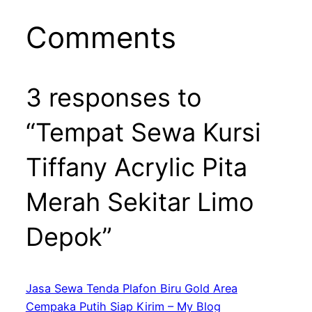
Comments
3 responses to
“Tempat Sewa Kursi
Tiffany Acrylic Pita
Merah Sekitar Limo
Depok”
Jasa Sewa Tenda Plafon Biru Gold Area
Cempaka Putih Siap Kirim – My Blog