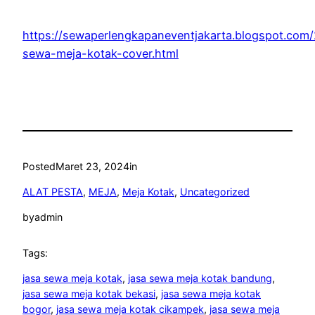
https://sewaperlengkapaneventjakarta.blogspot.co
sewa-meja-kotak-cover.html
Posted
Maret 23, 2024
in
ALAT PESTA
, 
MEJA
, 
Meja Kotak
, 
Uncategorized
by
admin
Tags:
jasa sewa meja kotak
, 
jasa sewa meja kotak bandung
, 
jasa sewa meja kotak bekasi
, 
jasa sewa meja kotak
bogor
, 
jasa sewa meja kotak cikampek
, 
jasa sewa meja