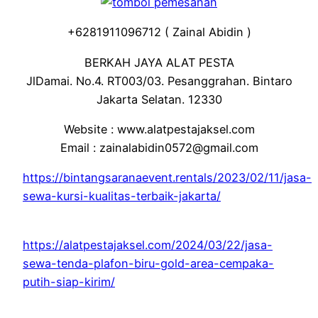
+6281911096712 ( Zainal Abidin )
BERKAH JAYA ALAT PESTA
JlDamai. No.4. RT003/03. Pesanggrahan. Bintaro
Jakarta Selatan. 12330
Website : www.alatpestajaksel.com
Email : zainalabidin0572@gmail.com
https://bintangsaranaevent.rentals/2023/02/11/jasa-
sewa-kursi-kualitas-terbaik-jakarta/
https://alatpestajaksel.com/2024/03/22/jasa-
sewa-tenda-plafon-biru-gold-area-cempaka-
putih-siap-kirim/