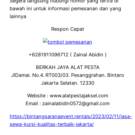
Segera langsung hubungi nomor yang tertra di
bawah ini untuk informasi pemesanan dan yang
lainnya
Respon Cepat
+6281911096712 ( Zainal Abidin )
BERKAH JAYA ALAT PESTA
JlDamai. No.4. RT003/03. Pesanggrahan. Bintaro
Jakarta Selatan. 12330
Website : www.alatpestajaksel.com
Email : zainalabidin0572@gmail.com
https://bintangsaranaevent.rentals/2023/02/11/jasa-
sewa-kursi-kualitas-terbaik-jakarta/