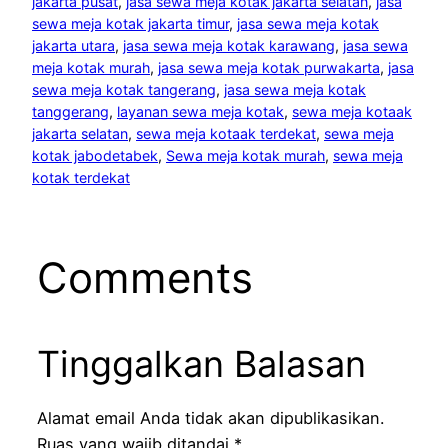
jakarta pusat
, 
jasa sewa meja kotak jakarta selatan
, 
jasa
sewa meja kotak jakarta timur
, 
jasa sewa meja kotak
jakarta utara
, 
jasa sewa meja kotak karawang
, 
jasa sewa
meja kotak murah
, 
jasa sewa meja kotak purwakarta
, 
jasa
sewa meja kotak tangerang
, 
jasa sewa meja kotak
tanggerang
, 
layanan sewa meja kotak
, 
sewa meja kotaak
jakarta selatan
, 
sewa meja kotaak terdekat
, 
sewa meja
kotak jabodetabek
, 
Sewa meja kotak murah
, 
sewa meja
kotak terdekat
Comments
Tinggalkan Balasan
Alamat email Anda tidak akan dipublikasikan.
Ruas yang wajib ditandai
*