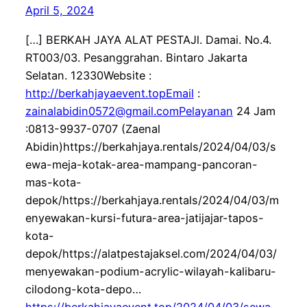
April 5, 2024
[…] BERKAH JAYA ALAT PESTAJl. Damai. No.4.
RT003/03. Pesanggrahan. Bintaro Jakarta
Selatan. 12330Website :
http://berkahjayaevent.topEmail
:
zainalabidin0572@gmail.comPelayanan
24 Jam
:0813-9937-0707 (Zaenal
Abidin)https://berkahjaya.rentals/2024/04/03/s
ewa-meja-kotak-area-mampang-pancoran-
mas-kota-
depok/https://berkahjaya.rentals/2024/04/03/m
enyewakan-kursi-futura-area-jatijajar-tapos-
kota-
depok/https://alatpestajaksel.com/2024/04/03/
menyewakan-podium-acrylic-wilayah-kalibaru-
cilodong-kota-depo…
https://berkahjayaevent.top/2024/04/03/sewa-