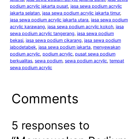
podium acrylic jakarta pusat
, 
jasa sewa podium acrylic
jakarta selatan
, 
jasa sewa podium acrylic jakarta timur
, 
jasa sewa podium acrylic jakarta utara
, 
jasa sewa podium
acrylic karawang
, 
jasa sewa podium acrylic kokoh
, 
jasa
sewa podium acrylic tangerang
, 
jasa sewa podium
bekasi
, 
jasa sewa podium cikarang
, 
jasa sewa podium
jabodetabek
, 
jasa sewa podium jakarta
, 
menyewakan
podium acrylic
, 
podium acrylic
, 
pusat sewa podium
berkualitas
, 
sewa podium
, 
sewa podium acrylic
, 
tempat
sewa podium acrylic
Comments
5 responses to