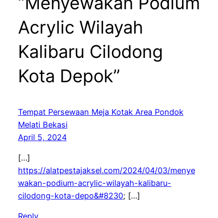
“Menyewakan Podium
Acrylic Wilayah
Kalibaru Cilodong
Kota Depok”
Tempat Persewaan Meja Kotak Area Pondok
Melati Bekasi
April 5, 2024
[…]
https://alatpestajaksel.com/2024/04/03/menye
wakan-podium-acrylic-wilayah-kalibaru-
cilodong-kota-depo&#8230
; […]
Reply