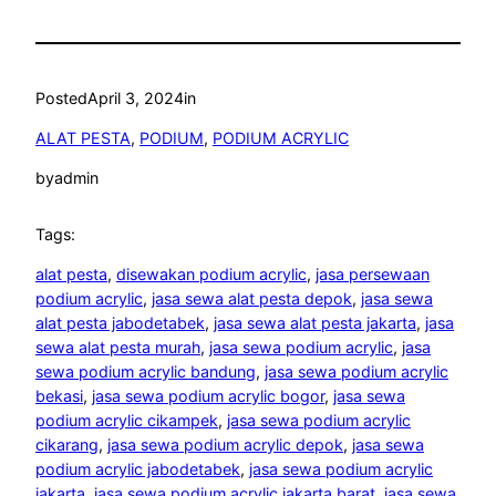
Posted
April 3, 2024
in
ALAT PESTA
, 
PODIUM
, 
PODIUM ACRYLIC
by
admin
Tags:
alat pesta
, 
disewakan podium acrylic
, 
jasa persewaan
podium acrylic
, 
jasa sewa alat pesta depok
, 
jasa sewa
alat pesta jabodetabek
, 
jasa sewa alat pesta jakarta
, 
jasa
sewa alat pesta murah
, 
jasa sewa podium acrylic
, 
jasa
sewa podium acrylic bandung
, 
jasa sewa podium acrylic
bekasi
, 
jasa sewa podium acrylic bogor
, 
jasa sewa
podium acrylic cikampek
, 
jasa sewa podium acrylic
cikarang
, 
jasa sewa podium acrylic depok
, 
jasa sewa
podium acrylic jabodetabek
, 
jasa sewa podium acrylic
jakarta
, 
jasa sewa podium acrylic jakarta barat
, 
jasa sewa