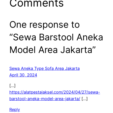
Comments
One response to
“Sewa Barstool Aneka
Model Area Jakarta”
Sewa Aneka Type Sofa Area Jakarta
April 30, 2024
[…]
https://alatpestajaksel.com/2024/04/27/sewa-
barstool-aneka-model-area-jakarta/
[…]
Reply