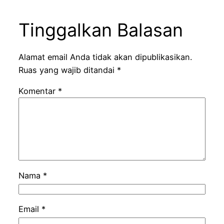
Tinggalkan Balasan
Alamat email Anda tidak akan dipublikasikan.
Ruas yang wajib ditandai
*
Komentar
*
Nama
*
Email
*