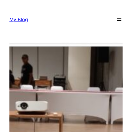
Lewati
ke
My Blog
konten