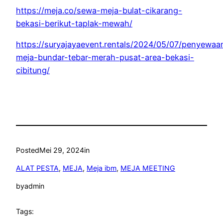
https://meja.co/sewa-meja-bulat-cikarang-
bekasi-berikut-taplak-mewah/
https://suryajayaevent.rentals/2024/05/07/penyewaa
meja-bundar-tebar-merah-pusat-area-bekasi-
cibitung/
Posted
Mei 29, 2024
in
ALAT PESTA
, 
MEJA
, 
Meja ibm
, 
MEJA MEETING
by
admin
Tags: