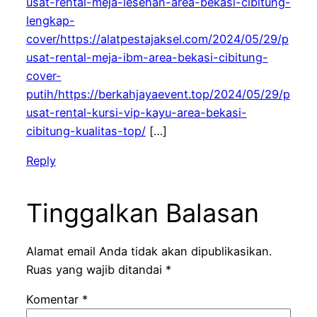
usat-rental-meja-lesehan-area-bekasi-cibitung-
lengkap-
cover/https://alatpestajaksel.com/2024/05/29/p
usat-rental-meja-ibm-area-bekasi-cibitung-
cover-
putih/https://berkahjayaevent.top/2024/05/29/p
usat-rental-kursi-vip-kayu-area-bekasi-
cibitung-kualitas-top/
[…]
Reply
Tinggalkan Balasan
Alamat email Anda tidak akan dipublikasikan.
Ruas yang wajib ditandai
*
Komentar
*