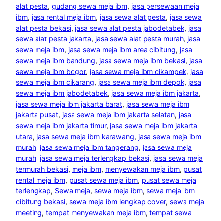
alat pesta
, 
gudang sewa meja ibm
, 
jasa persewaan meja
ibm
, 
jasa rental meja ibm
, 
jasa sewa alat pesta
, 
jasa sewa
alat pesta bekasi
, 
jasa sewa alat pesta jabodetabek
, 
jasa
sewa alat pesta jakarta
, 
jasa sewa alat pesta murah
, 
jasa
sewa meja ibm
, 
jasa sewa meja ibm area cibitung
, 
jasa
sewa meja ibm bandung
, 
jasa sewa meja ibm bekasi
, 
jasa
sewa meja ibm bogor
, 
jasa sewa meja ibm cikampek
, 
jasa
sewa meja ibm cikarang
, 
jasa sewa meja ibm depok
, 
jasa
sewa meja ibm jabodetabek
, 
jasa sewa meja ibm jakarta
, 
jasa sewa meja ibm jakarta barat
, 
jasa sewa meja ibm
jakarta pusat
, 
jasa sewa meja ibm jakarta selatan
, 
jasa
sewa meja ibm jakarta timur
, 
jasa sewa meja ibm jakarta
utara
, 
jasa sewa meja ibm karawang
, 
jasa sewa meja ibm
murah
, 
jasa sewa meja ibm tangerang
, 
jasa sewa meja
murah
, 
jasa sewa meja terlengkap bekasi
, 
jasa sewa meja
termurah bekasi
, 
meja ibm
, 
menyewakan meja ibm
, 
pusat
rental meja ibm
, 
pusat sewa meja ibm
, 
pusat sewa meja
terlengkap
, 
Sewa meja
, 
sewa meja ibm
, 
sewa meja ibm
cibitung bekasi
, 
sewa meja ibm lengkap cover
, 
sewa meja
meeting
, 
tempat menyewakan meja ibm
, 
tempat sewa