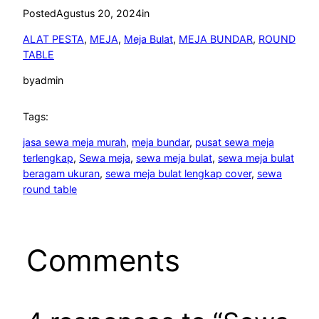
Posted
Agustus 20, 2024
in
ALAT PESTA
, 
MEJA
, 
Meja Bulat
, 
MEJA BUNDAR
, 
ROUND
TABLE
by
admin
Tags:
jasa sewa meja murah
, 
meja bundar
, 
pusat sewa meja
terlengkap
, 
Sewa meja
, 
sewa meja bulat
, 
sewa meja bulat
beragam ukuran
, 
sewa meja bulat lengkap cover
, 
sewa
round table
Comments