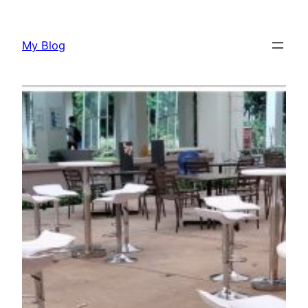
Lewati
ke
My Blog
konten