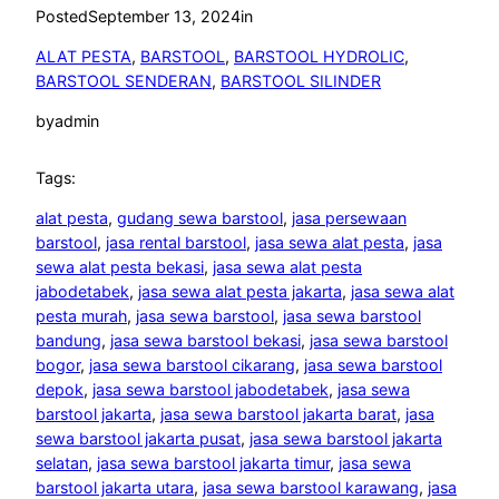
Posted
September 13, 2024
in
ALAT PESTA
, 
BARSTOOL
, 
BARSTOOL HYDROLIC
, 
BARSTOOL SENDERAN
, 
BARSTOOL SILINDER
by
admin
Tags:
alat pesta
, 
gudang sewa barstool
, 
jasa persewaan
barstool
, 
jasa rental barstool
, 
jasa sewa alat pesta
, 
jasa
sewa alat pesta bekasi
, 
jasa sewa alat pesta
jabodetabek
, 
jasa sewa alat pesta jakarta
, 
jasa sewa alat
pesta murah
, 
jasa sewa barstool
, 
jasa sewa barstool
bandung
, 
jasa sewa barstool bekasi
, 
jasa sewa barstool
bogor
, 
jasa sewa barstool cikarang
, 
jasa sewa barstool
depok
, 
jasa sewa barstool jabodetabek
, 
jasa sewa
barstool jakarta
, 
jasa sewa barstool jakarta barat
, 
jasa
sewa barstool jakarta pusat
, 
jasa sewa barstool jakarta
selatan
, 
jasa sewa barstool jakarta timur
, 
jasa sewa
barstool jakarta utara
, 
jasa sewa barstool karawang
, 
jasa