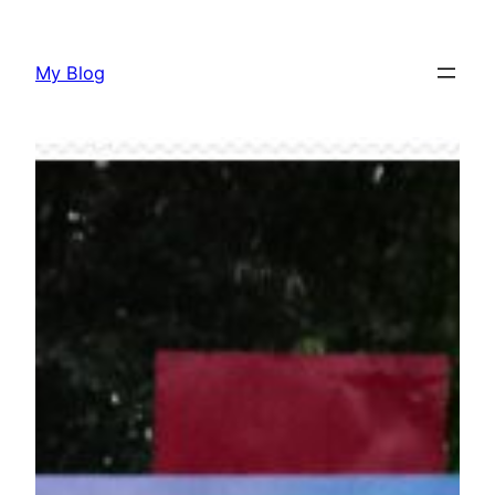
Lewati
ke
My Blog
konten