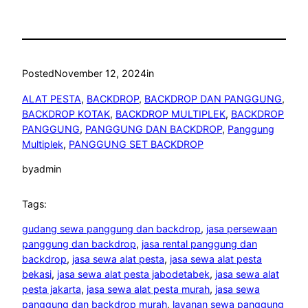
Posted
November 12, 2024
in
ALAT PESTA
, 
BACKDROP
, 
BACKDROP DAN PANGGUNG
, 
BACKDROP KOTAK
, 
BACKDROP MULTIPLEK
, 
BACKDROP
PANGGUNG
, 
PANGGUNG DAN BACKDROP
, 
Panggung
Multiplek
, 
PANGGUNG SET BACKDROP
by
admin
Tags:
gudang sewa panggung dan backdrop
, 
jasa persewaan
panggung dan backdrop
, 
jasa rental panggung dan
backdrop
, 
jasa sewa alat pesta
, 
jasa sewa alat pesta
bekasi
, 
jasa sewa alat pesta jabodetabek
, 
jasa sewa alat
pesta jakarta
, 
jasa sewa alat pesta murah
, 
jasa sewa
panggung dan backdrop murah
, 
layanan sewa panggung