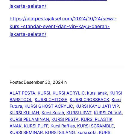
jakarta-selatan/
https://alatpestajaksel.com/2024/10/24/sewa-
kursi-standar-event-dan-vip-kayu-daerah-
jakarta-selatan/
Posted
Desember 30, 2024
in
ALAT PESTA
, 
KURSI
, 
KURSI ACRYLIC
, 
kursi anak
, 
KURSI
BARSTOOL
, 
KURSI CHITOSE
, 
KURSI CROSSBACK
, 
Kursi
Futura
, 
KURSI GHOST ACRYLIC
, 
KURSI KAYU JATI VIP
, 
KURSI KULIAH
, 
Kursi Kuliah
, 
KURSI LIPAT
, 
KURSI OLIVIA
, 
KURSI PELAMINAN
, 
KURSI PESTA
, 
KURSI PLASTIK
ANAK
, 
KURSI PUFF
, 
Kursi Raffles
, 
KURSI SCRAMBLE
, 
KURSI SEMINAR
, 
KURSI SILANG
, 
kursi sofa
, 
KURSI