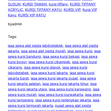
SUSUN
, 
KURSI TAMAN
, 
kursi tiffany
, 
KURSI TIFFANY
ACRYLIC
, 
KURSI TIFFANY KAYU
, 
KURSI VIP
, 
Kursi VIP
Kayu
, 
KURSI VIP KAYU
by
admin
Tags:
jasa sewa alat pesta jabdoetabek
, 
jasa sewa alat pesta
jakarta
, 
jasa sewa alat pesta murah
, 
jasa sewa kursi
, 
jasa
sewa kursi bandung
, 
jasa sewa kursi bekasi
, 
jasa sewa
kursi bogor
, 
jasa sewa kursi cikampek
, 
jasa sewa kursi
cikarang
, 
jasa sewa kursi depok
, 
jasa sewa kursi
jabodetabek
, 
jasa sewa kursi jakarta
, 
jasa sewa kursi
jakarta barat
, 
jasa sewa kursi jakarta pusat
, 
jasa sewa
kursi jakarta selatan
, 
jasa sewa kursi jakarta timur
, 
jasa
sewa kursi jakarta utara
, 
jasa sewa kursi karawang
, 
jasa
sewa kursi murah
, 
jasa sewa kursi purwakarta
, 
jasa sewa
kursi tangerang
, 
jasa sewa kursi terlengkap jakarta
, 
jasa
sewa kursi termurah jakarta
, 
pusat sewa alat pesta
terlengkap
, 
pusat sewa kursi terlengkap
, 
sewa kursi
, 