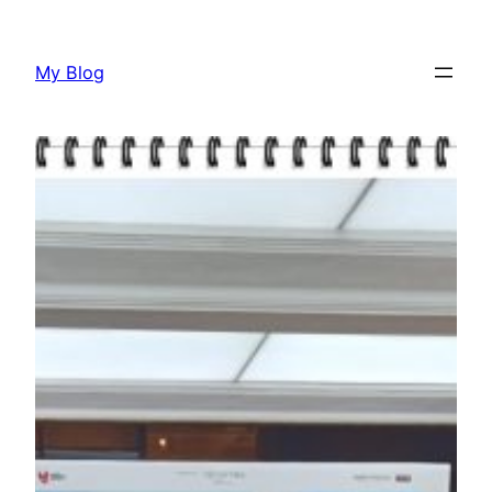
Lewati
ke
My Blog
konten