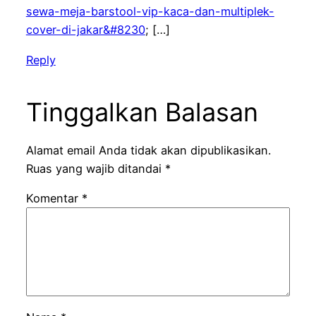
sewa-meja-barstool-vip-kaca-dan-multiplek-
cover-di-jakar&#8230
; […]
Reply
Tinggalkan Balasan
Alamat email Anda tidak akan dipublikasikan.
Ruas yang wajib ditandai
*
Komentar
*