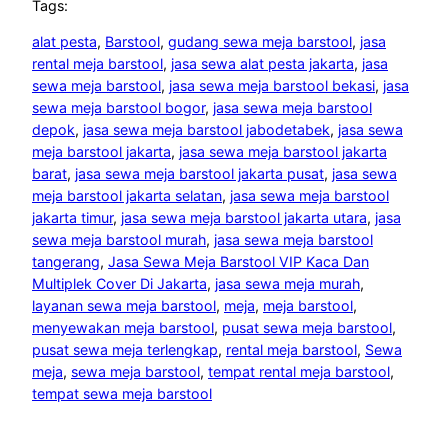
Tags:
alat pesta
, 
Barstool
, 
gudang sewa meja barstool
, 
jasa
rental meja barstool
, 
jasa sewa alat pesta jakarta
, 
jasa
sewa meja barstool
, 
jasa sewa meja barstool bekasi
, 
jasa
sewa meja barstool bogor
, 
jasa sewa meja barstool
depok
, 
jasa sewa meja barstool jabodetabek
, 
jasa sewa
meja barstool jakarta
, 
jasa sewa meja barstool jakarta
barat
, 
jasa sewa meja barstool jakarta pusat
, 
jasa sewa
meja barstool jakarta selatan
, 
jasa sewa meja barstool
jakarta timur
, 
jasa sewa meja barstool jakarta utara
, 
jasa
sewa meja barstool murah
, 
jasa sewa meja barstool
tangerang
, 
Jasa Sewa Meja Barstool VIP Kaca Dan
Multiplek Cover Di Jakarta
, 
jasa sewa meja murah
, 
layanan sewa meja barstool
, 
meja
, 
meja barstool
, 
menyewakan meja barstool
, 
pusat sewa meja barstool
, 
pusat sewa meja terlengkap
, 
rental meja barstool
, 
Sewa
meja
, 
sewa meja barstool
, 
tempat rental meja barstool
, 
tempat sewa meja barstool