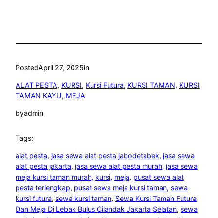
Posted
April 27, 2025
in
ALAT PESTA
, 
KURSI
, 
Kursi Futura
, 
KURSI TAMAN
, 
KURSI
TAMAN KAYU
, 
MEJA
by
admin
Tags:
alat pesta
, 
jasa sewa alat pesta jabodetabek
, 
jasa sewa
alat pesta jakarta
, 
jasa sewa alat pesta murah
, 
jasa sewa
meja kursi taman murah
, 
kursi
, 
meja
, 
pusat sewa alat
pesta terlengkap
, 
pusat sewa meja kursi taman
, 
sewa
kursi futura
, 
sewa kursi taman
, 
Sewa Kursi Taman Futura
Dan Meja Di Lebak Bulus Cilandak Jakarta Selatan
, 
sewa