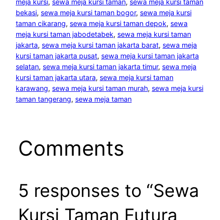
meja kursi
, 
sewa meja kursi taman
, 
sewa meja kursi taman
bekasi
, 
sewa meja kursi taman bogor
, 
sewa meja kursi
taman cikarang
, 
sewa meja kursi taman depok
, 
sewa
meja kursi taman jabodetabek
, 
sewa meja kursi taman
jakarta
, 
sewa meja kursi taman jakarta barat
, 
sewa meja
kursi taman jakarta pusat
, 
sewa meja kursi taman jakarta
selatan
, 
sewa meja kursi taman jakarta timur
, 
sewa meja
kursi taman jakarta utara
, 
sewa meja kursi taman
karawang
, 
sewa meja kursi taman murah
, 
sewa meja kursi
taman tangerang
, 
sewa meja taman
Comments
5 responses to “Sewa
Kursi Taman Futura