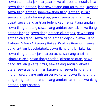
sewa alat pesta jakarta
, 
jasa sewa alat pesta murah
, 
jasa
sewa tiang antrian
, 
jasa sewa tiang antrian murah
, 
layanan
sewa tiang antrian
, 
menyewakan tiang antrian
, 
pusat
sewa alat pesta terlengkap
, 
pusat sewa tiang antrian
, 
pusat sewa tiang antrian terlengkap
, 
rental tiang antrian
, 
sewa tiang antrian
, 
sewa tiang antrian bekasi
, 
sewa tiang
antrian bogor
, 
sewa tiang antrian cikampek
, 
sewa tiang
antrian cikarang
, 
sewa tiang antrian depok
, 
Sewa Tiang
Antrian Di Area Cikarang Bekasi Kualitas Premium
, 
sewa
tiang antrian jabodetabek
, 
sewa tiang antrian jakarta
, 
sewa tiang antrian jakarta barat
, 
sewa tiang antrian
jakarta pusat
, 
sewa tiang antrian jakarta selatan
, 
sewa
tiang antrian jakarta timur
, 
sewa tiang antrian jakarta
utara
, 
sewa tiang antrian karawang
, 
sewa tiang antrian
murah
, 
sewa tiang antrian purwakarta
, 
sewa tiang antrian
tangerang
, 
tempat rental tiang antrian
, 
tempat sewa tiang
antrian
, 
tiang antrian