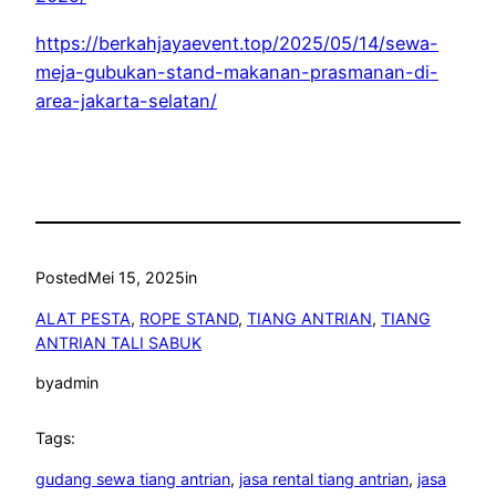
https://berkahjayaevent.top/2025/05/14/sewa-
meja-gubukan-stand-makanan-prasmanan-di-
area-jakarta-selatan/
Posted
Mei 15, 2025
in
ALAT PESTA
, 
ROPE STAND
, 
TIANG ANTRIAN
, 
TIANG
ANTRIAN TALI SABUK
by
admin
Tags:
gudang sewa tiang antrian
, 
jasa rental tiang antrian
, 
jasa