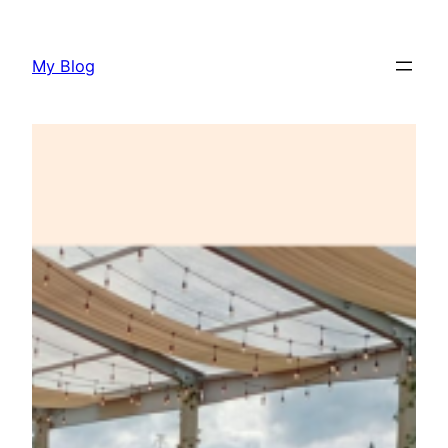
Lewati
ke
My Blog
konten