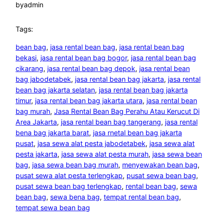
by
admin
Tags:
bean bag
, 
jasa rental bean bag
, 
jasa rental bean bag
bekasi
, 
jasa rental bean bag bogor
, 
jasa rental bean bag
cikarang
, 
jasa rental bean bag depok
, 
jasa rental bean
bag jabodetabek
, 
jasa rental bean bag jakarta
, 
jasa rental
bean bag jakarta selatan
, 
jasa rental bean bag jakarta
timur
, 
jasa rental bean bag jakarta utara
, 
jasa rental bean
bag murah
, 
Jasa Rental Bean Bag Perahu Atau Kerucut Di
Area Jakarta
, 
jasa rental bean bag tangerang
, 
jasa rental
bena bag jakarta barat
, 
jasa rnetal bean bag jakarta
pusat
, 
jasa sewa alat pesta jabodetabek
, 
jasa sewa alat
pesta jakarta
, 
jasa sewa alat pesta murah
, 
jasa sewa bean
bag
, 
jasa sewa bean bag murah
, 
menyewakan bean bag
, 
pusat sewa alat pesta terlengkap
, 
pusat sewa bean bag
, 
pusat sewa bean bag terlengkap
, 
rental bean bag
, 
sewa
bean bag
, 
sewa bena bag
, 
tempat rental bean bag
, 
tempat sewa bean bag