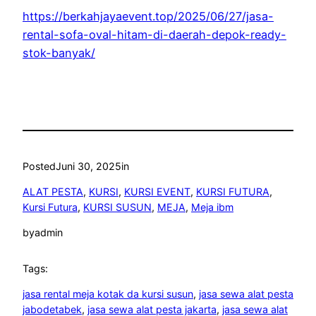
https://berkahjayaevent.top/2025/06/27/jasa-
rental-sofa-oval-hitam-di-daerah-depok-ready-
stok-banyak/
Posted
Juni 30, 2025
in
ALAT PESTA
, 
KURSI
, 
KURSI EVENT
, 
KURSI FUTURA
, 
Kursi Futura
, 
KURSI SUSUN
, 
MEJA
, 
Meja ibm
by
admin
Tags:
jasa rental meja kotak da kursi susun
, 
jasa sewa alat pesta
jabodetabek
, 
jasa sewa alat pesta jakarta
, 
jasa sewa alat