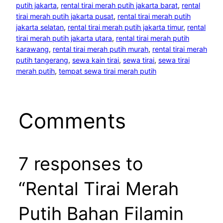
putih jakarta
, 
rental tirai merah putih jakarta barat
, 
rental
tirai merah putih jakarta pusat
, 
rental tirai merah putih
jakarta selatan
, 
rental tirai merah putih jakarta timur
, 
rental
tirai merah putih jakarta utara
, 
rental tirai merah putih
karawang
, 
rental tirai merah putih murah
, 
rental tirai merah
putih tangerang
, 
sewa kain tirai
, 
sewa tirai
, 
sewa tirai
merah putih
, 
tempat sewa tirai merah putih
Comments
7 responses to
“Rental Tirai Merah
Putih Bahan Filamin