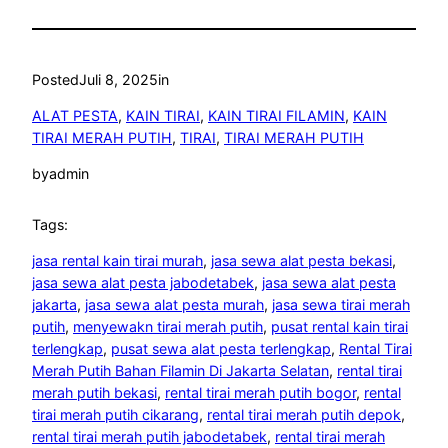
Posted
Juli 8, 2025
in
ALAT PESTA
, 
KAIN TIRAI
, 
KAIN TIRAI FILAMIN
, 
KAIN
TIRAI MERAH PUTIH
, 
TIRAI
, 
TIRAI MERAH PUTIH
by
admin
Tags:
jasa rental kain tirai murah
, 
jasa sewa alat pesta bekasi
, 
jasa sewa alat pesta jabodetabek
, 
jasa sewa alat pesta
jakarta
, 
jasa sewa alat pesta murah
, 
jasa sewa tirai merah
putih
, 
menyewakn tirai merah putih
, 
pusat rental kain tirai
terlengkap
, 
pusat sewa alat pesta terlengkap
, 
Rental Tirai
Merah Putih Bahan Filamin Di Jakarta Selatan
, 
rental tirai
merah putih bekasi
, 
rental tirai merah putih bogor
, 
rental
tirai merah putih cikarang
, 
rental tirai merah putih depok
, 
rental tirai merah putih jabodetabek
, 
rental tirai merah