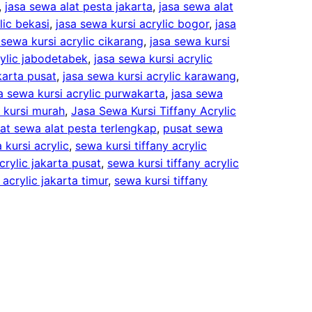
, 
jasa sewa alat pesta jakarta
, 
jasa sewa alat
lic bekasi
, 
jasa sewa kursi acrylic bogor
, 
jasa
 sewa kursi acrylic cikarang
, 
jasa sewa kursi
rylic jabodetabek
, 
jasa sewa kursi acrylic
karta pusat
, 
jasa sewa kursi acrylic karawang
, 
a sewa kursi acrylic purwakarta
, 
jasa sewa
 kursi murah
, 
Jasa Sewa Kursi Tiffany Acrylic
at sewa alat pesta terlengkap
, 
pusat sewa
 kursi acrylic
, 
sewa kursi tiffany acrylic
crylic jakarta pusat
, 
sewa kursi tiffany acrylic
 acrylic jakarta timur
, 
sewa kursi tiffany