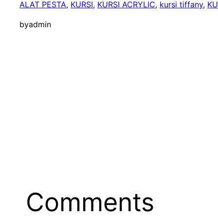
ALAT PESTA
, 
KURSI
, 
KURSI ACRYLIC
, 
kursi tiffany
, 
KU
by
admin
Comments