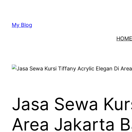
Lewati
ke
konten
My Blog
HOM
Jasa Sewa Kurs
Area Jakarta B