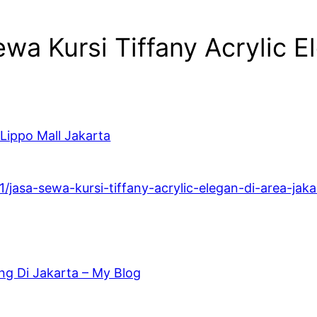
wa Kursi Tiffany Acrylic E
Lippo Mall Jakarta
1/jasa-sewa-kursi-tiffany-acrylic-elegan-di-area-jaka
g Di Jakarta – My Blog