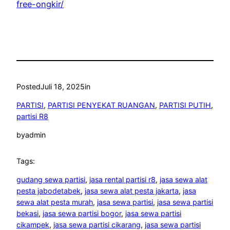
free-ongkir/
Posted
Juli 18, 2025
in
PARTISI
, 
PARTISI PENYEKAT RUANGAN
, 
PARTISI PUTIH
, 
partisi R8
by
admin
Tags:
gudang sewa partisi
, 
jasa rental partisi r8
, 
jasa sewa alat
pesta jabodetabek
, 
jasa sewa alat pesta jakarta
, 
jasa
sewa alat pesta murah
, 
jasa sewa partisi
, 
jasa sewa partisi
bekasi
, 
jasa sewa partisi bogor
, 
jasa sewa partisi
cikampek
, 
jasa sewa partisi cikarang
, 
jasa sewa partisi