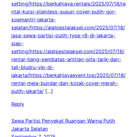
setting/https://berkahjaya.rentals/2025/07/18/re
ntal-kursi-stainless-susun-cover-putih-gor-
soemantri-jakarta-
selatan/https://alatpestajaksel.com/2025/07/18/
jasa-sewa-partisi-putih-type-r8-di-jakarta-
siap-
setting/https://alatpestajaksel.com/2025/07/18/
rental-tiang-pembatas-antrian-pita-tarik-dan-
tali-bludru-vip-di-
jakarta/https://berkahjayaevent.top/2025/07/18/
rental-meja-bundar-dan-kotak-cover-merah-
putih-jakarta/
[…]
Reply
Sewa Partisi Penyekat Ruangan Warna Putih
Jakarta Selatan
September 7, 2025