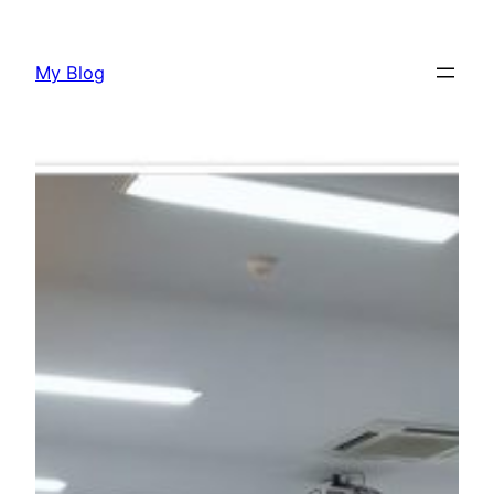
Lewati
ke
My Blog
konten