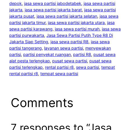
depok
, 
jasa sewa partisi jabodetabek
, 
jasa sewa partisi
jakarta
, 
jasa sewa partisi jakarta barat
, 
jasa sewa partisi
jakarta pusat
, 
jasa sewa partisi jakarta selatan
, 
jasa sewa
partisi jakarta timur
, 
jasa sewa partisi jakarta utara
, 
jasa
sewa partisi karawang
, 
jasa sewa partisi murah
, 
jasa sewa
partisi purwakarta
, 
Jasa Sewa Partisi Putih Type R8 Di
Jakarta Siap Setting
, 
jasa sewa partisi R8
, 
jasa sewa
partisi tangerang
, 
layanan sewa partisi
, 
menyewakan
partisi
, 
partisi penyekat ruangan
, 
partisi R8
, 
pusat sewa
alat pesta terlengkap
, 
pusat sewa partisi
, 
pusat sewa
partisi terlengkap
, 
rental partisi r8
, 
sewa partisi
, 
tempat
rental partisi r8
, 
tempat sewa partisi
Comments
7 responses to “Jasa