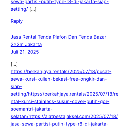
sewa-partisi-putih-type-r8-di-jakarta-siap-
setting/
[…]
Reply
Jasa Rental Tenda Plafon Dan Tenda Bazar
2x2m Jakarta
Juli 21, 2025
[…]
https://berkahjaya.rentals/2025/07/18/pusat-
sewa-kursi-kuliah-bekasi-free-ongkir-dan-
siap-
setting/https://berkahjaya.rentals/2025/07/18/re
ntal-kursi-stainless-susun-cover-putih-gor-
soemantri-jakarta-
selatan/https://alatpestajaksel.com/2025/07/18/
jasa-sewa-partisi-putih-type-r8-di-jakarta-