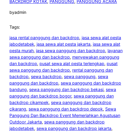
BACKDROP KOTAK
, 
PANGGUNG
, 
PANGGUNG ACARA
by
admin
Tags:
jasa rental panggung dan backdrop
, 
jasa sewa alat pesta
jabodetabek
, 
jasa sewa alat pesta jakarta
, 
jasa sewa alat
pesta murah
, 
jasa sewa panggung dan backdrop
, 
layanan
sewa panggung dan backdrop
, 
menyewakan panggung
dan backdrop
, 
pusat sewa alat pesta terlengkap
, 
pusat
sewa panggung dan backdrop
, 
rental panggung dan
backdrop
, 
sewa backdrop
, 
sewa panggung
, 
sewa
panggung dan backdrop
, 
sewa panggung dan backdrop
bandung
, 
sewa panggung dan backdrop bekasi
, 
sewa
panggung dan backdrop bogor
, 
sewa panggung dan
backdrop cikampek
, 
sewa panggung dan backdrop
cikarang
, 
sewa panggung dan backdrop depok
, 
Sewa
Panggung Dan Backdrop Event Memeriahkan Agustusan
Outdoor Jakarta
, 
sewa panggung dan backdrop
jabodetabek
, 
sewa panggung dan backdrop jakarta
, 