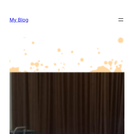
Lewati
ke
My Blog
konten