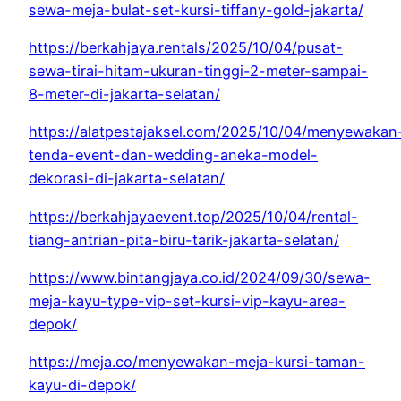
sewa-meja-bulat-set-kursi-tiffany-gold-jakarta/
https://berkahjaya.rentals/2025/10/04/pusat-
sewa-tirai-hitam-ukuran-tinggi-2-meter-sampai-
8-meter-di-jakarta-selatan/
https://alatpestajaksel.com/2025/10/04/menyewakan
tenda-event-dan-wedding-aneka-model-
dekorasi-di-jakarta-selatan/
https://berkahjayaevent.top/2025/10/04/rental-
tiang-antrian-pita-biru-tarik-jakarta-selatan/
https://www.bintangjaya.co.id/2024/09/30/sewa-
meja-kayu-type-vip-set-kursi-vip-kayu-area-
depok/
https://meja.co/menyewakan-meja-kursi-taman-
kayu-di-depok/