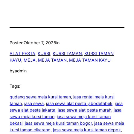
Posted
Oktober 7, 2025
in
ALAT PESTA
, 
KURSI
, 
KURSI TAMAN
, 
KURSI TAMAN
KAYU
, 
MEJA
, 
MEJA TAMAN
, 
MEJA TAMAN KAYU
by
admin
Tags:
gudang sewa meja kursi taman
, 
jasa rental meja kursi
taman
, 
jasa sewa
, 
jasa sewa alat pesta jabodetabek
, 
jasa
sewa alat pesta jakarta
, 
jasa sewa alat pesta murah
, 
jasa
sewa meja kursi taman
, 
jasa sewa meja kursi taman
bekasi
, 
jasa sewa meja kursi taman bogor
, 
jasa sewa meja
kursi taman cikarang
, 
jasa sewa meja kursi taman depok
, 