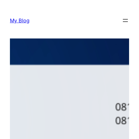
Lewati
ke
My Blog
konten