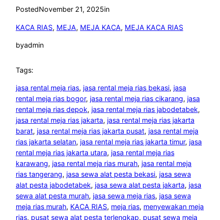
Posted
November 21, 2025
in
KACA RIAS
, 
MEJA
, 
MEJA KACA
, 
MEJA KACA RIAS
by
admin
Tags:
jasa rental meja rias
, 
jasa rental meja rias bekasi
, 
jasa
rental meja rias bogor
, 
jasa rental meja rias cikarang
, 
jasa
rental meja rias depok
, 
jasa rental meja rias jabodetabek
, 
jasa rental meja rias jakarta
, 
jasa rental meja rias jakarta
barat
, 
jasa rental meja rias jakarta pusat
, 
jasa rental meja
rias jakarta selatan
, 
jasa rental meja rias jakarta timur
, 
jasa
rental meja rias jakarta utara
, 
jasa rental meja rias
karawang
, 
jasa rental meja rias murah
, 
jasa rental meja
rias tangerang
, 
jasa sewa alat pesta bekasi
, 
jasa sewa
alat pesta jabodetabek
, 
jasa sewa alat pesta jakarta
, 
jasa
sewa alat pesta murah
, 
jasa sewa meja rias
, 
jasa sewa
meja rias murah
, 
KACA RIAS
, 
meja rias
, 
menyewakan meja
rias
, 
pusat sewa alat pesta terlengkap
, 
pusat sewa meja