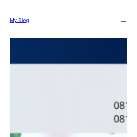
Lewati
ke
My Blog
konten