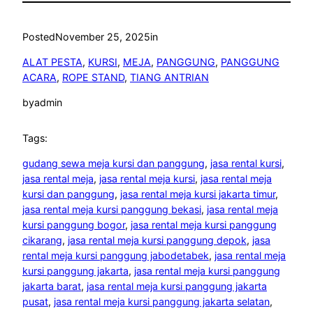
Posted
November 25, 2025
in
ALAT PESTA
, 
KURSI
, 
MEJA
, 
PANGGUNG
, 
PANGGUNG
ACARA
, 
ROPE STAND
, 
TIANG ANTRIAN
by
admin
Tags:
gudang sewa meja kursi dan panggung
, 
jasa rental kursi
, 
jasa rental meja
, 
jasa rental meja kursi
, 
jasa rental meja
kursi dan panggung
, 
jasa rental meja kursi jakarta timur
, 
jasa rental meja kursi panggung bekasi
, 
jasa rental meja
kursi panggung bogor
, 
jasa rental meja kursi panggung
cikarang
, 
jasa rental meja kursi panggung depok
, 
jasa
rental meja kursi panggung jabodetabek
, 
jasa rental meja
kursi panggung jakarta
, 
jasa rental meja kursi panggung
jakarta barat
, 
jasa rental meja kursi panggung jakarta
pusat
, 
jasa rental meja kursi panggung jakarta selatan
, 