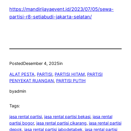
https://mandirijayaevent.id/2023/07/05/sewa-
partisi-r8-setiabudi-jakarta-selatan/
Posted
Desember 4, 2025
in
ALAT PESTA
, 
PARTISI
, 
PARTISI HITAM
, 
PARTISI
PENYEKAT RUANGAN
, 
PARTISI PUTIH
by
admin
Tags:
jasa rental partisi
, 
jasa rental partisi bekasi
, 
jasa rental
partisi bogor
, 
jasa rental partisi cikarang
, 
jasa rental partisi
depok
, 
jasa rental partisi jabodetabek
, 
jasa rental partisi