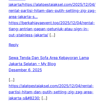
jakarta/https://alatpestajaksel.com/2025/12/04/
rental-partisi-hitam-dan-putih-setting-zig-zag-
area-jakarta-s…
https://berkahjayaevent.top/2025/12/04/rental-
tiang-antrian-papan-petunjuk-atau-sign-in-
out-stainless-jakarta/
[…]
Reply
Sewa Tenda Dan Sofa Area Kebayoran Lama
Jakarta Selatan – My Blog
Desember 6, 2025
[…]
https://alatpestajaksel.com/2025/12/04/rental-
partisi-hitam-dan-putih-setting-zig-zag-area-
jakarta-s&#8230
; […]