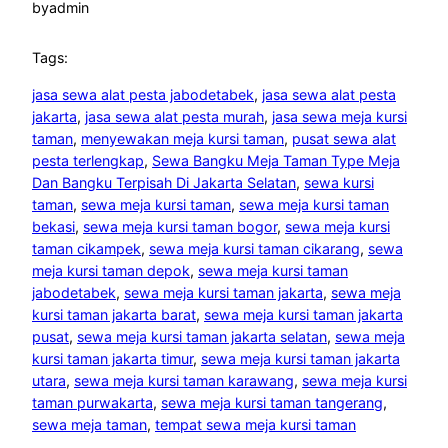
by
admin
Tags:
jasa sewa alat pesta jabodetabek
, 
jasa sewa alat pesta
jakarta
, 
jasa sewa alat pesta murah
, 
jasa sewa meja kursi
taman
, 
menyewakan meja kursi taman
, 
pusat sewa alat
pesta terlengkap
, 
Sewa Bangku Meja Taman Type Meja
Dan Bangku Terpisah Di Jakarta Selatan
, 
sewa kursi
taman
, 
sewa meja kursi taman
, 
sewa meja kursi taman
bekasi
, 
sewa meja kursi taman bogor
, 
sewa meja kursi
taman cikampek
, 
sewa meja kursi taman cikarang
, 
sewa
meja kursi taman depok
, 
sewa meja kursi taman
jabodetabek
, 
sewa meja kursi taman jakarta
, 
sewa meja
kursi taman jakarta barat
, 
sewa meja kursi taman jakarta
pusat
, 
sewa meja kursi taman jakarta selatan
, 
sewa meja
kursi taman jakarta timur
, 
sewa meja kursi taman jakarta
utara
, 
sewa meja kursi taman karawang
, 
sewa meja kursi
taman purwakarta
, 
sewa meja kursi taman tangerang
, 
sewa meja taman
, 
tempat sewa meja kursi taman