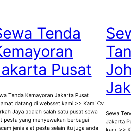
Sewa Tenda
Se
Kemayoran
Tan
Jakarta Pusat
Joh
Jak
wa Tenda Kemayoran Jakarta Pusat
lamat datang di websset kami >> Kami Cv.
rkah Jaya adalah salah satu pusat sewa
Sewa Tend
at pesta yang menyewakan berbagai
Jakarta P
cam jenis alat pesta selain itu juga anda
kami >> K