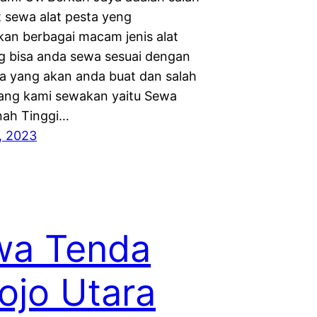
t sewa alat pesta yeng
n berbagai macam jenis alat
g bisa anda sewa sesuai dengan
a yang akan anda buat dan salah
ang kami sewakan yaitu Sewa
nah Tinggi…
, 2023
wa Tenda
ojo Utara