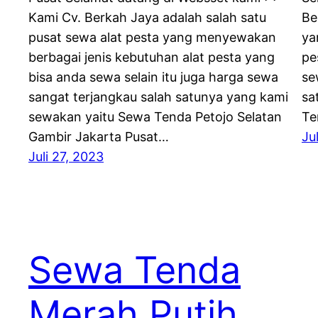
Kami Cv. Berkah Jaya adalah salah satu
Be
pusat sewa alat pesta yang menyewakan
ya
berbagai jenis kebutuhan alat pesta yang
pe
bisa anda sewa selain itu juga harga sewa
se
sangat terjangkau salah satunya yang kami
sa
sewakan yaitu Sewa Tenda Petojo Selatan
Te
Gambir Jakarta Pusat…
Ju
Juli 27, 2023
Sewa Tenda
Merah Putih