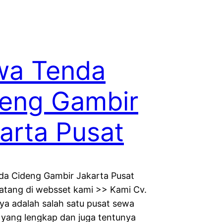
wa Tenda
eng Gambir
arta Pusat
a Cideng Gambir Jakarta Pusat
atang di websset kami >> Kami Cv.
ya adalah salah satu pusat sewa
a yang lengkap dan juga tentunya