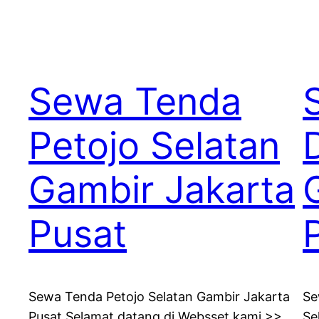
Sewa Tenda
Petojo Selatan
Gambir Jakarta
Pusat
Sewa Tenda Petojo Selatan Gambir Jakarta
Se
Pusat Selamat datang di Websset kami >>
Se