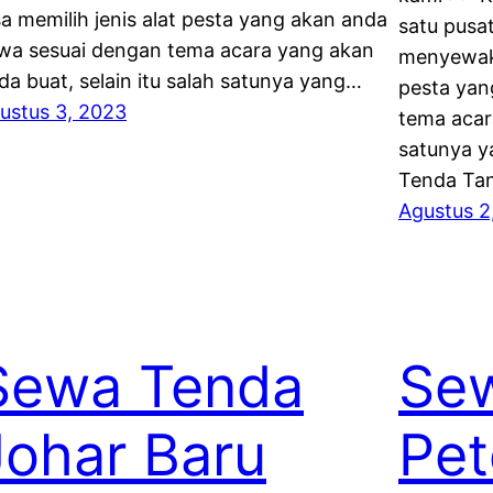
sa memilih jenis alat pesta yang akan anda
satu pusa
wa sesuai dengan tema acara yang akan
menyewaka
da buat, selain itu salah satunya yang…
pesta yan
ustus 3, 2023
tema acar
satunya y
Tenda Ta
Agustus 2
Sewa Tenda
Se
Johar Baru
Pet