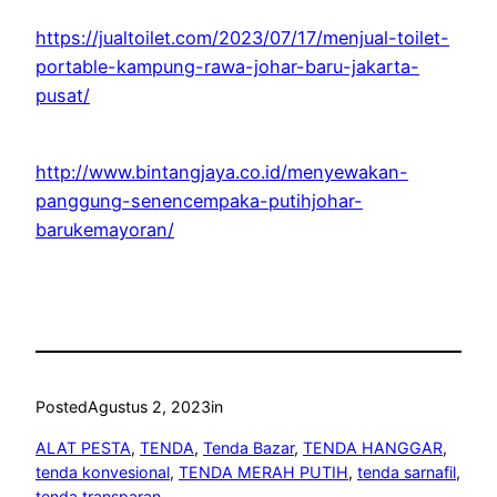
https://jualtoilet.com/2023/07/17/menjual-toilet-
portable-kampung-rawa-johar-baru-jakarta-
pusat/
http://www.bintangjaya.co.id/menyewakan-
panggung-senencempaka-putihjohar-
barukemayoran/
Posted
Agustus 2, 2023
in
ALAT PESTA
, 
TENDA
, 
Tenda Bazar
, 
TENDA HANGGAR
, 
tenda konvesional
, 
TENDA MERAH PUTIH
, 
tenda sarnafil
, 
tenda transparan