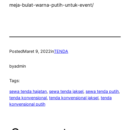
meja-bulat-warna-putih-untuk-event/
Posted
Maret 9, 2022
in
TENDA
by
admin
Tags:
sewa tenda hajatan
, 
sewa tenda jaksel
, 
sewa tenda putih
, 
tenda konvensional
, 
tenda konvensional jaksel
, 
tenda
konvensional putih