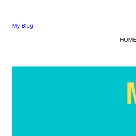
Lewati
ke
konten
My Blog
HOM